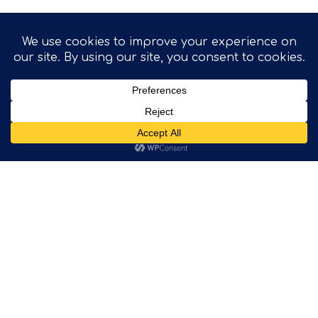
TOP
Κεντρικά Γραφεία
Παπανικολή 22Α,
152 32 Χαλάνδρι