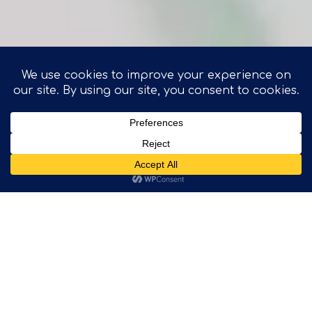
Κεντρικά Γραφεία
Παπανικολή 22Α,
152 32 Χαλάνδρι
TOP
Τ: +30 210 3644 600
E: info@digitechsa.gr