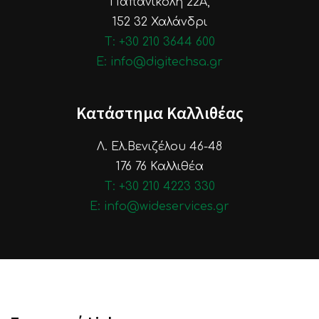
Παπανικολή 22Α,
152 32 Χαλάνδρι
Τ: +30 210 3644 600
E: info@digitechsa.gr
Κατάστημα Καλλιθέας
Λ. Ελ.Βενιζέλου 46-48
176 76 Καλλιθέα
Τ: +30 210 4223 330
E: info@wideservices.gr