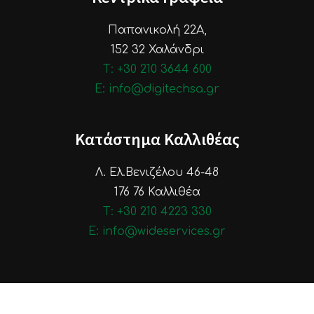
Παπανικολή 22Α,
152 32 Χαλάνδρι
Τ: +30 210 3644 600
E: info@digitechsa.gr
Κατάστημα Καλλιθέας
Λ. Ελ.Βενιζέλου 46-48
176 76 Καλλιθέα
Τ: +30 210 4223 330
E: info@wideservices.gr